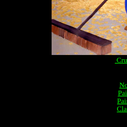
Cru
No
Pai
Pai
Cl